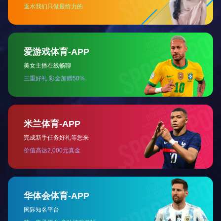
POM抗静电
PPA抗静电
PPS抗静电
PPSU抗静电
PTFE抗静电
TPU抗静电
UHMWPE抗静电
XLPE抗静电
TPE抗静电
TPEE抗静电
SEBS抗静电
SBS抗静电
PVDF抗静电
PMMA抗静电
PETG抗静电
PET抗静电
PES抗静电