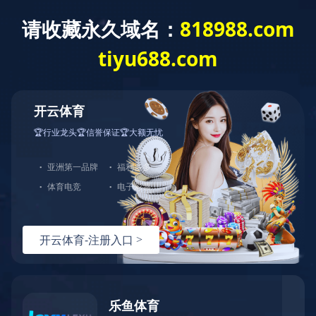
首页
公司简介
产品
行业新闻
塑料奶瓶有“保质期”,关注宝宝健康
以塑料取代金属的新趋势
PC/ABS塑料合金的定义及发展
PC/ABS合金塑料特性助力汽车内饰
生产
PC合金塑料特性助力汽车内饰生产
东莞市佳特塑料公司招聘信息
更多行业新闻