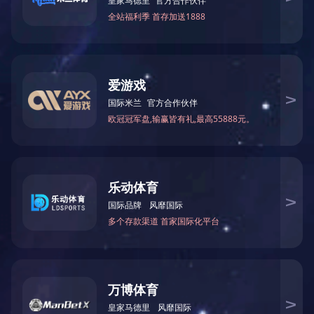
LCP抗静电
LCP+PPS抗静电
LDPE抗静电
LDPE+EVA抗静电
LDPE+LLDPE抗静电
PSU RTP 987
LLDPE抗静电
LMDPE抗静电
MDPE抗静电
Other抗静电
PA抗静电
PA1010抗静电
PA11抗静电
PSU RTP 981
PA12抗静电
PA46抗静电
PA6抗静电
PA6/12抗静电
PA6/6T抗静电