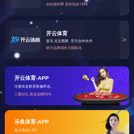
PA6+开云官方在线入口-开云（中
国）
PA610抗静电
PSU Lehmann&Voss
PA612抗静电
Luvocom 1501/CF/30-
PA66抗静电
共有信息
15
条 共有
1
页 
PA66/6抗静电
PA66+PA6I/X抗静电
PAEK抗静电
PAI抗静电
PARA抗静电
PAS抗静电
PBI抗静电
PBT抗静电
PC抗静电
PC+PBT抗静电
PE抗静电
PPE抗静电
PP抗静电